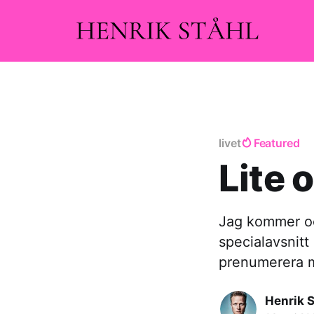
livet
Featured
Lite o
Jag kommer ock
specialavsnit
prenumerera 
Henrik S