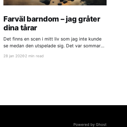
Farväl barndom – jag gråter
dina tårar
Det finns en scen i mitt liv som jag inte kunde
se medan den utspelade sig. Det var sommaren
1995. Jag hade precis fyllt tjugo år, blivit
28 jan 2026
2 min read
antagen på scenskolan i Göteborg, och mitt liv
låg framför mig som ett löfte. Men en natt hade
jag en dröm där allting var trasigt.
Powered by Ghost