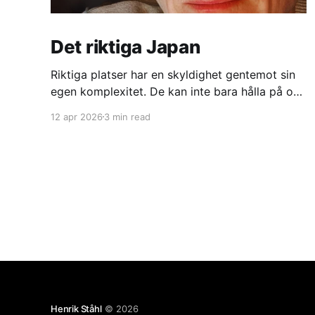
Det riktiga Japan
Riktiga platser har en skyldighet gentemot sin
egen komplexitet. De kan inte bara hålla på och
vara vackra. En riktig stad har ett
12 apr 2026
3 min read
industriområde. En riktig pittoresk liten
Miyazaki-stuga har nån skitig överfull soptunna
med turistskräp på baksidan.
Henrik Ståhl
© 2026