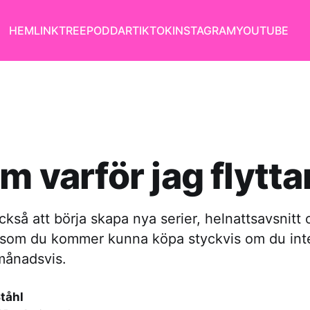
HEM
LINKTREE
PODDAR
TIKTOK
INSTAGRAM
YOUTUBE
m varför jag flytta
så att börja skapa nya serier, helnattsavsnitt 
t som du kommer kunna köpa styckvis om du inte
månadsvis.
tåhl