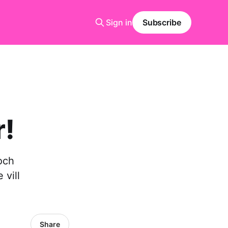
Sign in
Subscribe
r!
och
 vill
Share