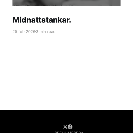
Midnattstankar.
25 feb 2026
3 min read
PRENUMERERA