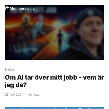
Members only
Hälsa
Om AI tar över mitt jobb - vem är
jag då?
28 feb 2024
1 min read