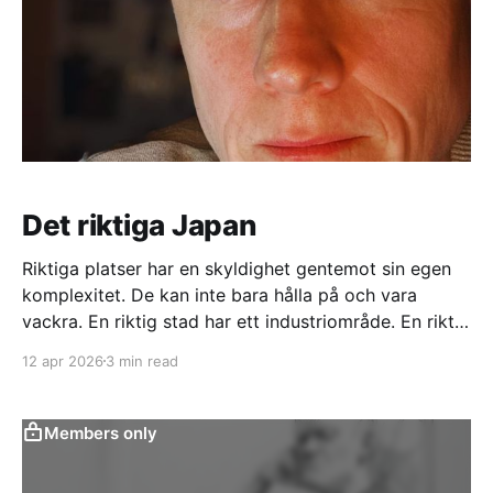
Det riktiga Japan
Riktiga platser har en skyldighet gentemot sin egen
komplexitet. De kan inte bara hålla på och vara
vackra. En riktig stad har ett industriområde. En riktig
pittoresk liten Miyazaki-stuga har nån skitig överfull
12 apr 2026
3 min read
soptunna med turistskräp på baksidan.
Members only