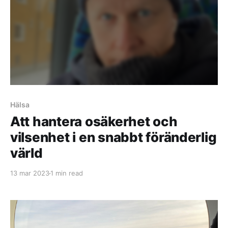
Hälsa
Att hantera osäkerhet och
vilsenhet i en snabbt föränderlig
värld
13 mar 2023
1 min read