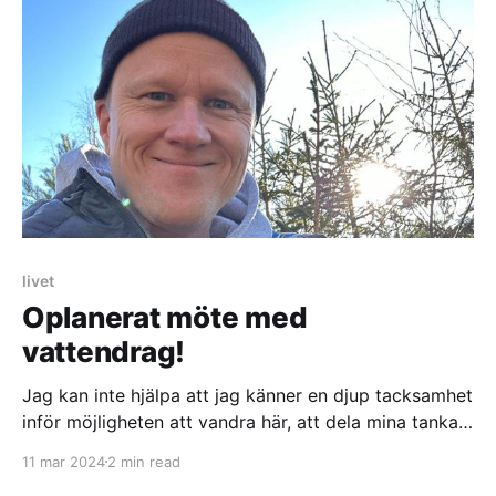
livet
Oplanerat möte med
vattendrag!
Jag kan inte hjälpa att jag känner en djup tacksamhet
inför möjligheten att vandra här, att dela mina tankar
och reflektioner med er, och för den ständiga
11 mar 2024
2 min read
nyfikenheten på vad som kommer att hända imorgon!