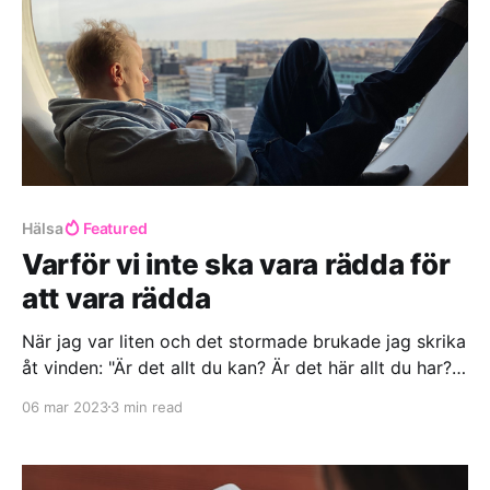
Hälsa
Featured
Varför vi inte ska vara rädda för
att vara rädda
När jag var liten och det stormade brukade jag skrika
åt vinden: "Är det allt du kan? Är det här allt du har?
Kom igen då! Blås hårdare! Blås bort mig om du kan!
06 mar 2023
3 min read