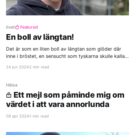
livet
Featured
En boll av längtan!
Det är som en liten boll av längtan som glöder där
inne i bröstet, en sensucht som tyskarna skulle kalla
det. Jag är så nära att förstå vad den där längtan
24 jun 2024
2 min read
handlar om, men ändå inte.
Hälsa
Ett mejl som påminde mig om
värdet i att vara annorlunda
09 apr 2024
1 min read