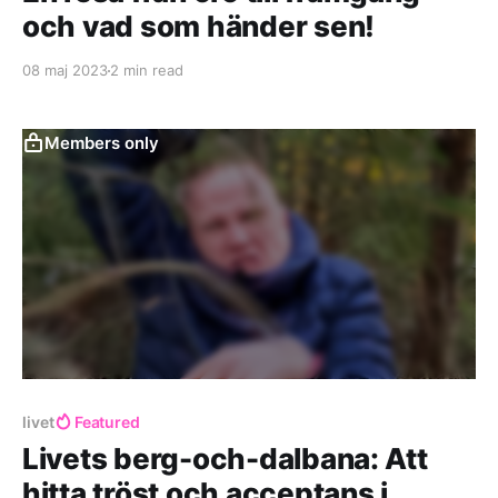
och vad som händer sen!
08 maj 2023
2 min read
Members only
livet
Featured
Livets berg-och-dalbana: Att
hitta tröst och acceptans i