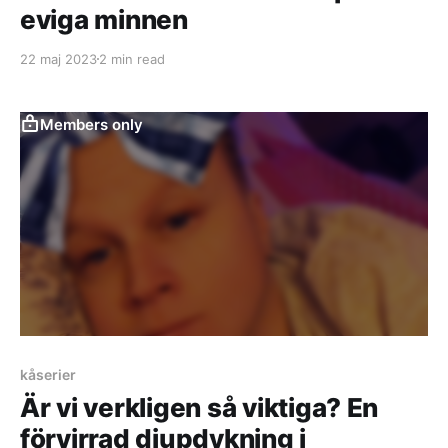
eviga minnen
22 maj 2023
2 min read
Members only
kåserier
Är vi verkligen så viktiga? En
förvirrad djupdykning i