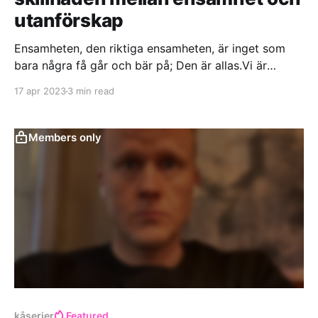
utanförskap
Ensamheten, den riktiga ensamheten, är inget som
bara några få går och bär på; Den är allas.Vi är
ensamma!Vi är från det att vi föddes avskilda från
17 apr 2023
3 min read
världen av våra kroppar, våra idéer och våra tankar.
Du har bara dig själv. På riktigt, i slutändan.
Members only
kåserier
Featured