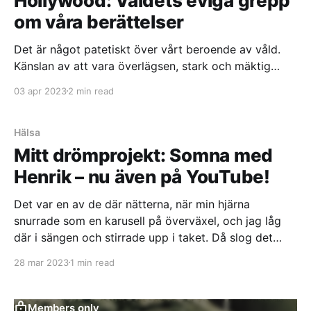
Hollywood: Våldets eviga grepp
om våra berättelser
Det är något patetiskt över vårt beroende av våld.
Känslan av att vara överlägsen, stark och mäktig
genom att använda våld är en falsk trygghet. Även
03 apr 2023
2 min read
om vi i vår moderna tid förstår att våld aldrig är
något annat än en tragedi, fortsätter det att spela en
central roll i våra gemensamma berättelser.
Hälsa
Mitt drömprojekt: Somna med
Henrik – nu även på YouTube!
Det var en av de där nätterna, när min hjärna
snurrade som en karusell på överväxel, och jag låg
där i sängen och stirrade upp i taket. Då slog det
mig: varför inte ge min podd, Somna med Henrik, en
28 mar 2023
1 min read
ny dimension? En visuell!
Members only