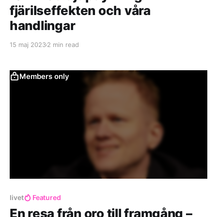
fjärilseffekten och våra
handlingar
15 maj 2023
2 min read
Members only
livet
Featured
En resa från oro till framgång –