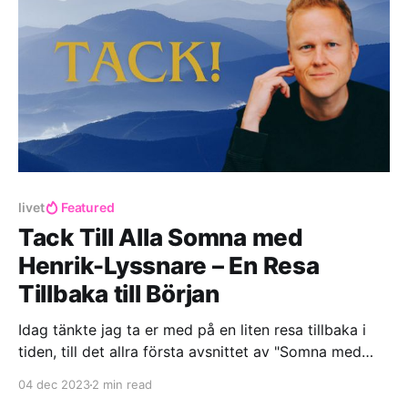
livet
Featured
Tack Till Alla Somna med
Henrik-Lyssnare – En Resa
Tillbaka till Början
Idag tänkte jag ta er med på en liten resa tillbaka i
tiden, till det allra första avsnittet av "Somna med
Henrik", som lades ut den 16 juni 2018. Det känns
04 dec 2023
2 min read
som en evighet sedan, före pandemin, före