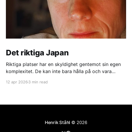
Det riktiga Japan
Riktiga platser har en skyldighet gentemot sin egen
komplexitet. De kan inte bara hålla på och vara
vackra. En riktig stad har ett industriområde. En riktig
12 apr 2026
3 min read
pittoresk liten Miyazaki-stuga har nån skitig överfull
soptunna med turistskräp på baksidan.
Henrik Ståhl
© 2026