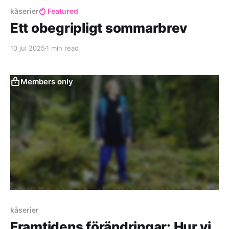
kåserier
Featured
Ett obegripligt sommarbrev
10 jul 2025
1 min read
Members only
kåserier
Framtidens förändringar: Hur vi