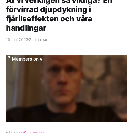
Är vi verkligen så viktiga? En
förvirrad djupdykning i
fjärilseffekten och våra
handlingar
15 maj 2023
2 min read
Members only