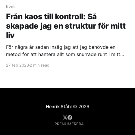
livet
Från kaos till kontroll: Så
skapade jag en struktur för mitt
liv
För några år sedan insåg jag att jag behövde en
metod för att hantera allt som snurrade runt i mitt
huvud. Det var då jag började använda mig av min
27 feb 2023
2 min read
"reservhjärna". Min reservhjärna är helt enkelt ett
system som jag använder för att spara alla mina
idéer, projekt och information på ett ställe.
Henrik Ståhl
© 2026
PRENUMERERA